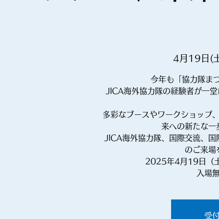
4月19日(土
今年も「協力隊まつ
JICA海外協力隊の経験者が一
多彩なブースやワークショップ
来への新たな一
JICA海外協力隊、国際交流、
のご来場
2025年4月19日（土
入場
受